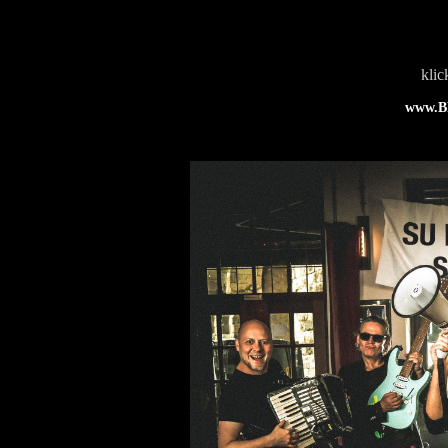
klic
www.B